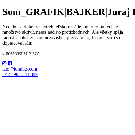
Som_
GRAFIK|BAJKER|Juraj
Necítim sa dobre v spotrebiteľskom stáde, preto robím veľké
množstvo aktivít, neraz načisto protichodných. Ale všetky spája
radosť z toho, že som nezávislý a prežívam to, k čomu som sa
dopracoval sám.
Chceš vedieť viac?
iam@jurajlks.com
+421 908 343 889